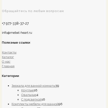
Обращайтесь по любым вопросам
+7 977-338-37-27
info@mebel-heart.ru
Полезные ссылки
Контакты
Каталог
О нас
Главная
Категории
39
Зеркала для ванной комнаты
39
16
товаров
Круглые
16
товаров
4
Овальные
4
товара
16
С подсветкой
16
товаров
96
Комплекты мебели для ванной
96