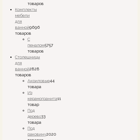
товаров
Комплекты
мебели
для
ванной
96
96
товаров
С
пеналом
57
57
товаров
Столешницы
для
ванной
28
28
товаров
Акриловые
4
4
товара
Из
керамогранита
1
1
товар
Под
дерево
3
3
товара
Под
раковину
20
20