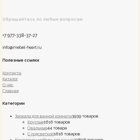
Обращайтесь по любым вопросам
+7 977-338-37-27
info@mebel-heart.ru
Полезные ссылки
Контакты
Каталог
О нас
Главная
Категории
Зеркала для ванной комнаты
39
39 товаров
Круглые
16
16 товаров
Овальные
4
4 товара
С подсветкой
16
16 товаров
Комплекты мебели для ванной
96
96 товаров