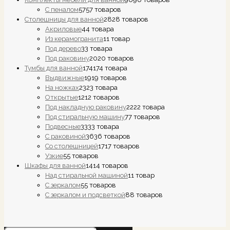
С пеналом
57
57 товаров
Столешницы для ванной
28
28 товаров
Акриловые
4
4 товара
Из керамогранита
1
1 товар
Под дерево
3
3 товара
Под раковину
20
20 товаров
Тумбы для ванной
174
174 товара
Выдвижные
19
19 товаров
На ножках
23
23 товара
Открытые
12
12 товаров
Под накладную раковину
22
22 товара
Под стиральную машину
7
7 товаров
Подвесные
33
33 товара
С раковиной
36
36 товаров
Со столешницей
17
17 товаров
Узкие
5
5 товаров
Шкафы для ванной
14
14 товаров
Над стиральной машиной
1
1 товар
С зеркалом
5
5 товаров
С зеркалом и подсветкой
8
8 товаров