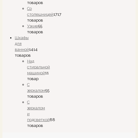
товаров
Со
столешницей
17
17
товаров
Узкие
5
5
товаров
Шкафы
для
ванной
14
14
товаров
Над
стиральной
машиной
1
1
товар
С
зеркалом
5
5
товаров
С
зеркалом
и
подсветкой
8
8
товаров