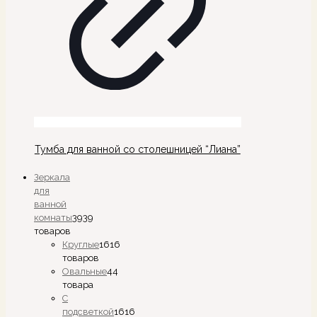
Тумба для ванной со столешницей “Лиана”
Зеркала
для
ванной
комнаты
39
39
товаров
Круглые
16
16
товаров
Овальные
4
4
товара
С
подсветкой
16
16