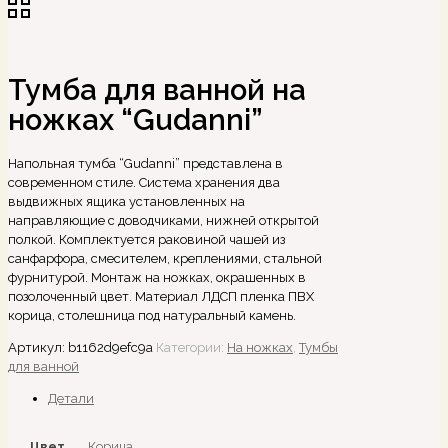
Тумба для ванной на
ножках “Gudanni”
Напольная тумба “Gudanni” представлена в
современном стиле. Система хранения два
выдвижных ящика установленных на
направляющие с доводчиками, нижней открытой
полкой. Комплектуется раковиной чашей из
санфарфора, смесителем, креплениями, стальной
фурнитурой. Монтаж на ножках, окрашенных в
позолоченный цвет. Материал ЛДСП пленка ПВХ
корица, столешница под натуральный камень.
Артикул:
b1162d9efc9a
Категории:
На ножках
,
Тумбы
для ванной
Детали
Цвет
Корица