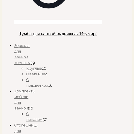
Тумба для ванной выдвижная“Изумир”
Зеркала
для
ванной
комнаты
39
39
Круглые
16
товаров
16
Овальные
4
товаров
4
С
товара
подсветкой
16
16
Комплекты
товаров
мебели
для
ванной
96
96
С
товаров
пеналом
57
57
Столешницы
товаров
для