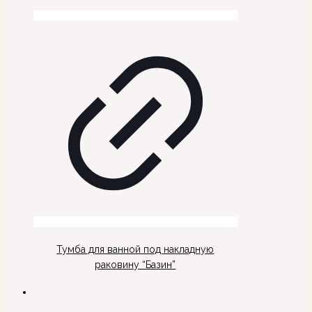
Тумба для ванной под накладную
раковину “Базин”