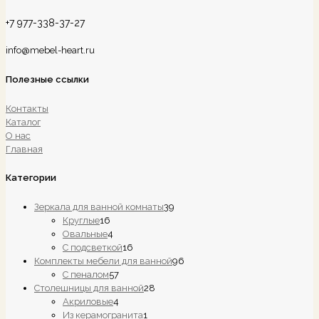
+7 977-338-37-27
info@mebel-heart.ru
Полезные ссылки
Контакты
Каталог
О нас
Главная
Категории
39
Зеркала для ванной комнаты
39
16
товаров
Круглые
16
товаров
4
Овальные
4
товара
16
С подсветкой
16
товаров
96
Комплекты мебели для ванной
96
57
товаров
С пеналом
57
товаров
28
Столешницы для ванной
28
4
товаров
Акриловые
4
товара
1
Из керамогранита
1