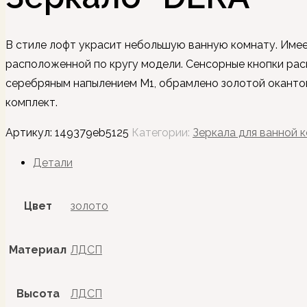
В стиле лофт украсит небольшую ванную комнату. Имее
расположенной по кругу модели. Сенсорные кнопки рас
серебряным напылением М1, обрамлено золотой окантов
комплект.
Артикул:
149379eb5125
Категории:
Зеркала для ванной 
Детали
Цвет
золото
Материал
ЛДСП
Высота
ЛДСП