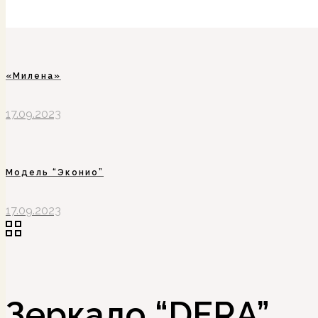
«Милена»
17.09.2023
Модель “Эконио”
17.09.2023
Зеркало “DERA”