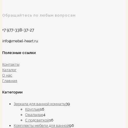
Обращайтесь по любым вопросам
+7 977-338-37-27
info@mebel-heart.ru
Полезные ссылки
Контакты
Каталог
О нас
Главная
Категории
39
Зеркала для ванной комнаты
39
16
товаров
Круглые
16
товаров
4
Овальные
4
товара
16
С подсветкой
16
товаров
96
Комплекты мебели для ванной
96