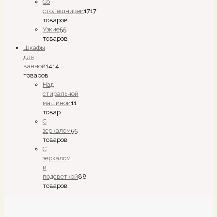
Со
столешницей
17
17
товаров
Узкие
5
5
товаров
Шкафы
для
ванной
14
14
товаров
Над
стиральной
машиной
1
1
товар
С
зеркалом
5
5
товаров
С
зеркалом
и
подсветкой
8
8
товаров