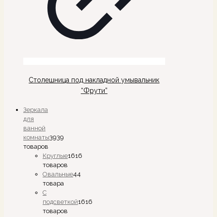
Столешница под накладной умывальник
“Фрути”
Зеркала
для
ванной
комнаты
39
39
товаров
Круглые
16
16
товаров
Овальные
4
4
товара
С
подсветкой
16
16
товаров