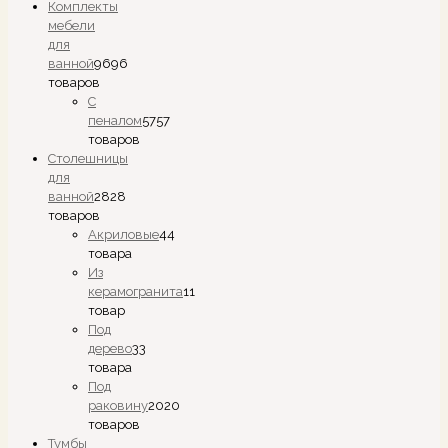
Комплекты
мебели
для
ванной
96
96
товаров
С
пеналом
57
57
товаров
Столешницы
для
ванной
28
28
товаров
Акриловые
4
4
товара
Из
керамогранита
1
1
товар
Под
дерево
3
3
товара
Под
раковину
20
20
товаров
Тумбы