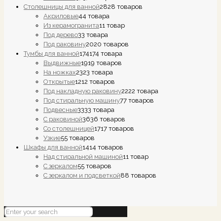
Столешницы для ванной
28
28 товаров
Акриловые
4
4 товара
Из керамогранита
1
1 товар
Под дерево
3
3 товара
Под раковину
20
20 товаров
Тумбы для ванной
174
174 товара
Выдвижные
19
19 товаров
На ножках
23
23 товара
Открытые
12
12 товаров
Под накладную раковину
22
22 товара
Под стиральную машину
7
7 товаров
Подвесные
33
33 товара
С раковиной
36
36 товаров
Со столешницей
17
17 товаров
Узкие
5
5 товаров
Шкафы для ванной
14
14 товаров
Над стиральной машиной
1
1 товар
С зеркалом
5
5 товаров
С зеркалом и подсветкой
8
8 товаров