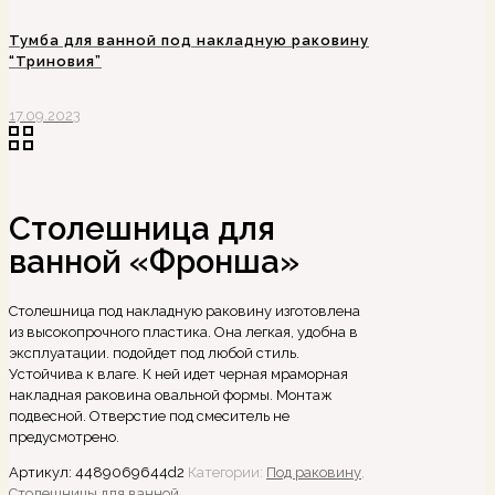
Тумба для ванной под накладную раковину
“Триновия”
17.09.2023
Столешница для
ванной «Фронша»
Столешница под накладную раковину изготовлена
из высокопрочного пластика. Она легкая, удобна в
эксплуатации. подойдет под любой стиль.
Устойчива к влаге. К ней идет черная мраморная
накладная раковина овальной формы. Монтаж
подвесной. Отверстие под смеситель не
предусмотрено.
Артикул:
4489069644d2
Категории:
Под раковину
,
Столешницы для ванной