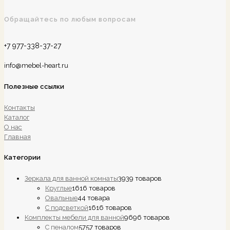
Обращайтесь по любым вопросам
+7 977-338-37-27
info@mebel-heart.ru
Полезные ссылки
Контакты
Каталог
О нас
Главная
Категории
Зеркала для ванной комнаты
39
39 товаров
Круглые
16
16 товаров
Овальные
4
4 товара
С подсветкой
16
16 товаров
Комплекты мебели для ванной
96
96 товаров
С пеналом
57
57 товаров