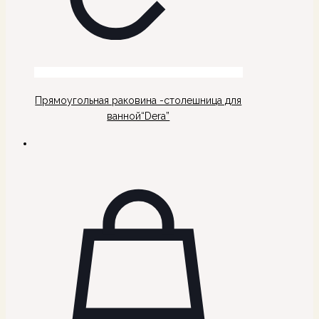
Прямоугольная раковина -столешница для
ванной“Dera”