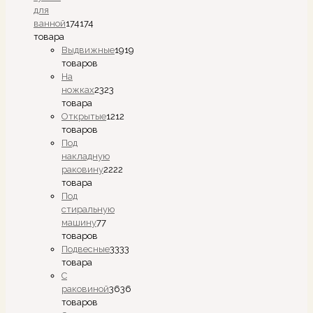
для
ванной
174
174
товара
Выдвижные
19
19
товаров
На
ножках
23
23
товара
Открытые
12
12
товаров
Под
накладную
раковину
22
22
товара
Под
стиральную
машину
7
7
товаров
Подвесные
33
33
товара
С
раковиной
36
36
товаров